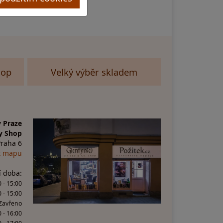
hop
Velký výběr skladem
 Praze
y Shop
Praha 6
t mapu
í doba:
 - 15:00
0 - 15:00
 Zavřeno
0 - 16:00