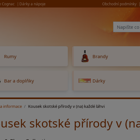
y Cognac
Dárky a nápoje
Obchodní podmínky
Rumy
Brandy
Bar a doplňky
Dárky
 a informace
Kousek skotské přírody v (na) každé láhvi
usek skotské přírody v (na