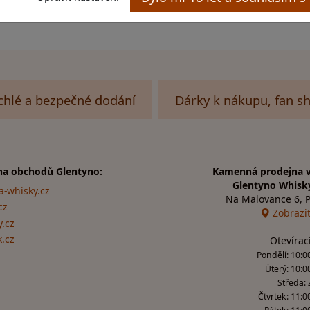
chlé a bezpečné dodání
Dárky k nákupu, fan s
na obchodů Glentyno:
Kamenná prodejna v
Glentyno Whisk
a-whisky.cz
Na Malovance 6, 
cz
Zobrazi
.cz
k.cz
Otevírac
Pondělí: 10:00
Úterý: 10:0
Středa:
Čtvrtek: 11:0