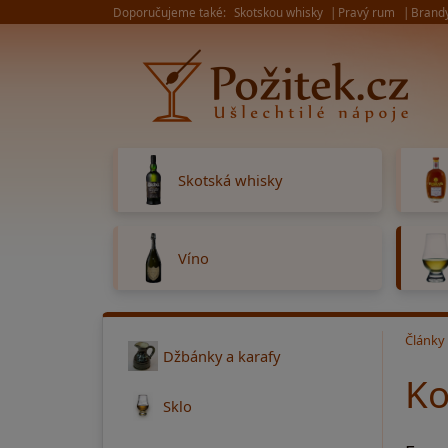
Doporučujeme také:
Skotskou whisky
Pravý rum
Brand
Skotská whisky
Víno
Články
Džbánky a karafy
Ko
Sklo