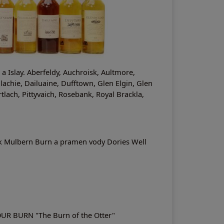
a Islay. Aberfeldy, Auchroisk, Aultmore,
llachie, Dailuaine, Dufftown, Glen Elgin, Glen
ach, Pittyvaich, Rosebank, Royal Brackla,
tok Mulbern Burn a pramen vody Dories Well
OUR BURN "The Burn of the Otter"