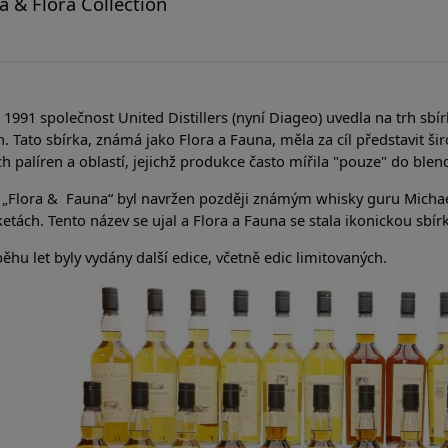
a & Flora Collection
 1991 společnost United Distillers (nyní Diageo) uvedla na trh sbí
n. Tato sbírka, známá jako Flora a Fauna, měla za cíl představit šir
h palíren a oblastí, jejichž produkce často mířila "pouze" do blen
 „Flora & Fauna“ byl navržen později známým whisky guru Michae
ketách. Tento název se ujal a Flora a Fauna se stala ikonickou sbírk
ěhu let byly vydány další edice, včetně edic limitovaných.