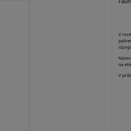
Faun
V roce
palíre
různýc
Název
na eti
V průb