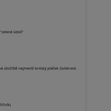
 "zelené údolí"
svá útočiště nejmenší britský ptáček Goldcrest.
řičník)