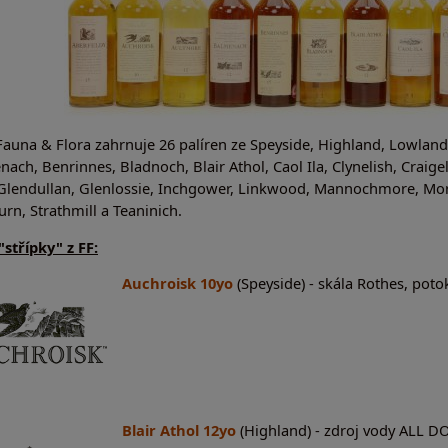
Fauna & Flora zahrnuje 26 palíren ze Speyside, Highland, Lowland 
ach, Benrinnes, Bladnoch, Blair Athol, Caol Ila, Clynelish, Craige
Glendullan, Glenlossie, Inchgower, Linkwood, Mannochmore, Mortl
rn, Strathmill a Teaninich.
střípky" z FF:
Auchroisk 10yo
(Speyside) - skála Rothes, po
Blair Athol 12yo
(Highland) - zdroj vody ALL D