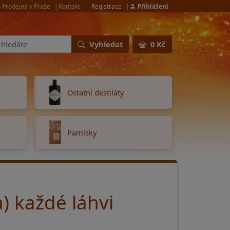
Prodejna v Praze
Kontakt
Registrace
Přihlášení
Vyhledat
0 Kč
Ostatní destiláty
Pamlsky
) každé láhvi