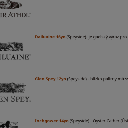
Dailuaine 16yo
(Speyside)- je gaelský výraz pro
Glen Spey 12yo
(Speyside) - blízko palírny má 
Inchgower 14yo
(Speyside) - Oyster Cather (Úst