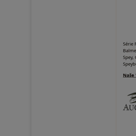
Série 
Balmen
Spey, 
Speybu
Naše "