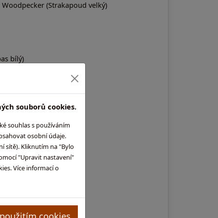
ed Woodpecker (Strakapoud velký)
as bílý)
ných souborů cookies.
aké souhlas s používáním
obsahovat osobní údaje.
)
 sítě). Kliknutím na "Bylo
omocí "Upravit nastavení"
es. Více informací o
SLAINTHE!
 použitím cookies