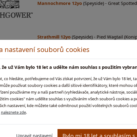
Mannochmore 12yo
(Speyside) - Great Spott
Strathmill 12yo
(Speyside) - Pied Wagtail (Konip
 a nastavení souborů cookies
 že už Vám bylo 18 let a udělte nám souhlas s použitím vybra
co hledáte, potřebujeme od Vás získat potvrzení, že už Vám bylo 18 let, t
ůže používat soubory cookies a další síťové identifikátory, které mohou 
Teaninich 10yo
(Highland) - Porpoise (Sviňucha
ení používáme my a naši partneři (vyhledávače, analytické nástroje, sociální
užitím cookies" nám udělíte souhlas s využíváním všech souborů cookies a p
ch nastavení, kde můžete také odmítnout použití volitelných souborů cooki
ů
naleznete zde
.
Bylo mi 18 let a souhlasím s
Upravit nastavení