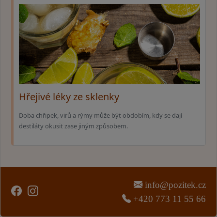
Hřejivé léky ze sklenky
Doba chřipek, virů a rýmy může být obdobím, kdy se dají
destiláty okusit zase jiným způsobem.
info@pozitek.cz
+420 773 11 55 66