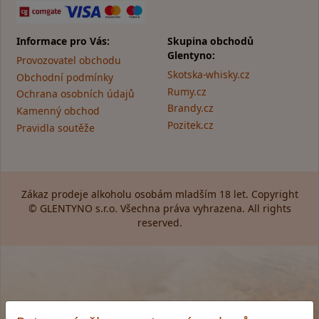
Informace pro Vás:
Skupina obchodů
Glentyno:
Provozovatel obchodu
Skotska-whisky.cz
Obchodní podmínky
Rumy.cz
Ochrana osobních údajů
Brandy.cz
Kamenný obchod
Pozitek.cz
Pravidla soutěže
Zákaz prodeje alkoholu osobám mladším 18 let. Copyright
© GLENTYNO s.r.o. Všechna práva vyhrazena. All rights
reserved.