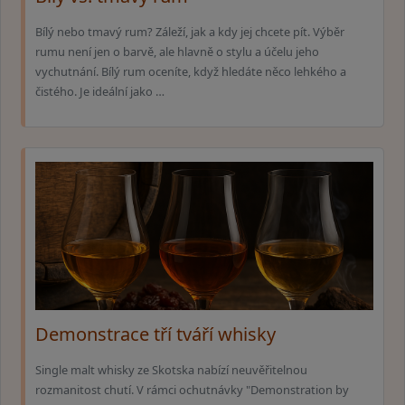
Bílý nebo tmavý rum? Záleží, jak a kdy jej chcete pít. Výběr
rumu není jen o barvě, ale hlavně o stylu a účelu jeho
vychutnání. Bílý rum oceníte, když hledáte něco lehkého a
čistého. Je ideální jako …
Demonstrace tří tváří whisky
Single malt whisky ze Skotska nabízí neuvěřitelnou
rozmanitost chutí. V rámci ochutnávky "Demonstration by