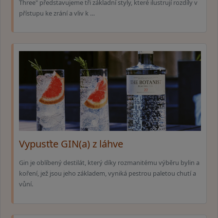
Three" představujeme tři základní styly, které ilustrují rozdíly v
přístupu ke zrání a vliv k …
Vypusťte GIN(a) z láhve
Gin je oblíbený destilát, který díky rozmanitému výběru bylin a
koření, jež jsou jeho základem, vyniká pestrou paletou chutí a
vůní.