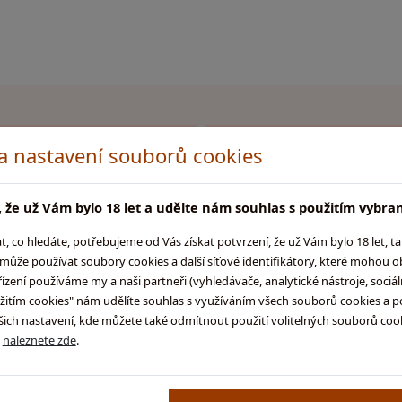
chlé a bezpečné dodání
Dárky k nákupu, fan s
 a nastavení souborů cookies
 že už Vám bylo 18 let a udělte nám souhlas s použitím vybra
co hledáte, potřebujeme od Vás získat potvrzení, že už Vám bylo 18 let, t
na obchodů Glentyno:
Kamenná prodejna v
Glentyno Whisk
ůže používat soubory cookies a další síťové identifikátory, které mohou 
a-whisky.cz
Na Malovance 6, 
ení používáme my a naši partneři (vyhledávače, analytické nástroje, sociální
cz
Zobrazi
užitím cookies" nám udělíte souhlas s využíváním všech souborů cookies a p
.cz
ch nastavení, kde můžete také odmítnout použití volitelných souborů cooki
k.cz
Otevírac
ů
naleznete zde
.
Pondělí: 10:00
Úterý: 10:0
Středa: