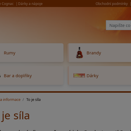
y Cognac
Dárky a nápoje
Obchodní podmínky
Rumy
Brandy
Bar a doplňky
Dárky
 a informace
To je síla
 je síla