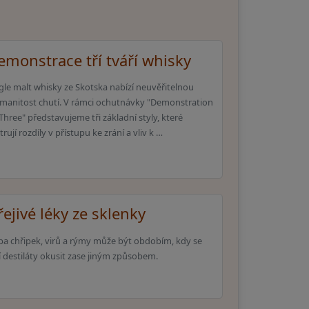
emonstrace tří tváří whisky
gle malt whisky ze Skotska nabízí neuvěřitelnou
manitost chutí. V rámci ochutnávky "Demonstration
Three" představujeme tři základní styly, které
strují rozdíly v přístupu ke zrání a vliv k …
ejivé léky ze sklenky
a chřipek, virů a rýmy může být obdobím, kdy se
í destiláty okusit zase jiným způsobem.