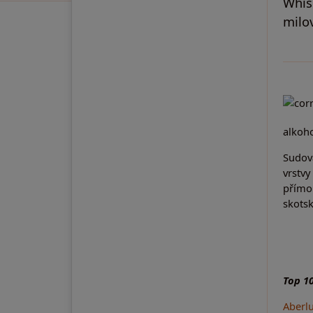
Whis
milo
alkoho
Sudová
vrstvy
přímo 
skots
Top 1
Aberl