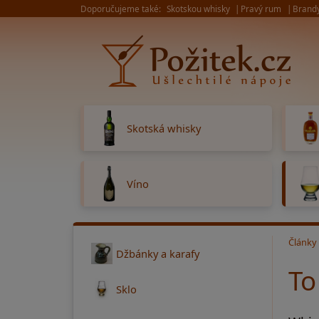
Doporučujeme také:
Skotskou whisky
Pravý rum
Brand
Skotská whisky
Víno
Články
Džbánky a karafy
To
Sklo