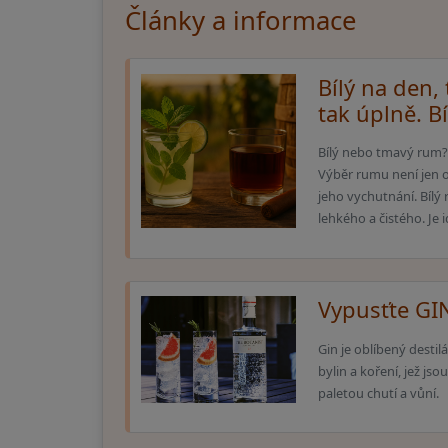
Články a informace
Bílý na den,
tak úplně. B
Bílý nebo tmavý rum? Zá
Výběr rumu není jen o 
jeho vychutnání. Bílý
lehkého a čistého. Je i
Vypusťte GIN
Gin je oblíbený desti
bylin a koření, jež js
paletou chutí a vůní.