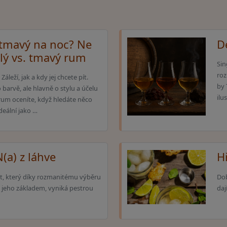
 tmavý na noc? Ne
D
ílý vs. tmavý rum
Sin
roz
leží, jak a kdy jej chcete pít.
by 
barvě, ale hlavně o stylu a účelu
ilu
 rum oceníte, když hledáte něco
deální jako …
(a) z láhve
Hř
lát, který díky rozmanitému výběru
Dob
ou jeho základem, vyniká pestrou
daj