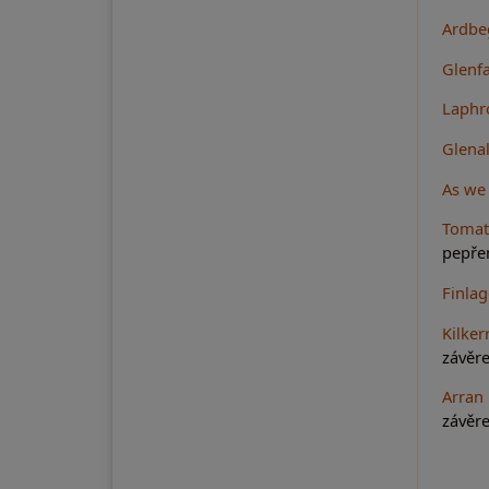
Ardbe
Glenfa
Laphr
Glenal
As we 
Tomat
pepře
Finla
Kilker
závěr
Arran
závěr