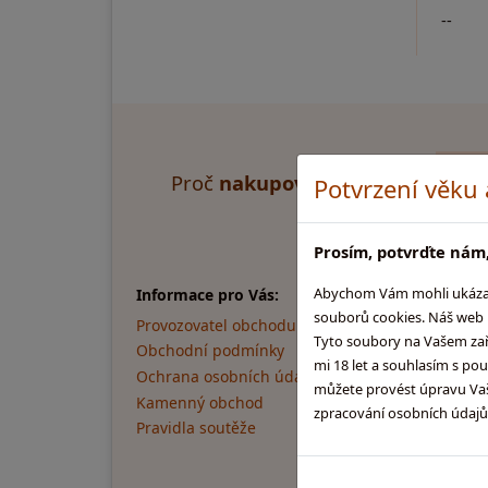
--
Proč
nakupovat u nás
?
Ry
Potvrzení věku
Prosím, potvrďte nám,
Abychom Vám mohli ukázat, 
Informace pro Vás:
Skupi
souborů cookies. Náš web m
Provozovatel obchodu
Skotsk
Tyto soubory na Vašem zaříz
Obchodní podmínky
Rumy.
mi 18 let a souhlasím s po
Ochrana osobních údajů
Brandy
můžete provést úpravu Vaši
Kamenný obchod
Pozite
zpracování osobních údaj
Pravidla soutěže