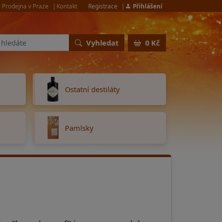
Prodejna v Praze
Kontakt
Registrace
Přihlášení
Vyhledat
0 Kč
Ostatní destiláty
Pamlsky