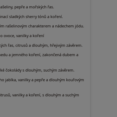
rašeliny, pepře a mořských řas.
ací sladkých sherry tónů a koření.
ným rašelinovým charakterem a nádechem jódu.
 ovoce, vanilky a koření
kých řas, citrusů a dlouhým, hřejivým závěrem.
, medu a jemného koření, zakončená dubem a
ořké čokolády s dlouhým, suchým závěrem.
ného jablka, vanilky a pepře a dlouhým kouřovým
citrusů, vanilky a koření, s dlouhým a suchým