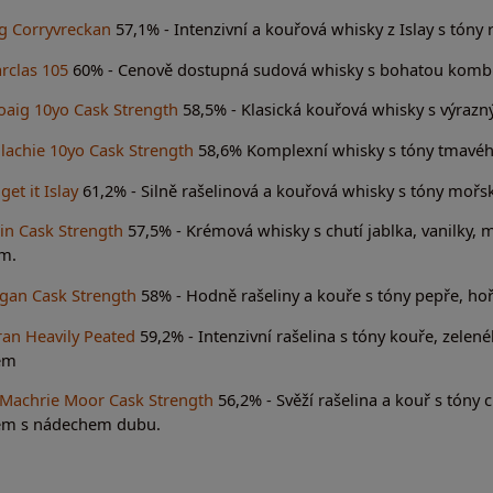
g Corryvreckan
57,1% - Intenzivní a kouřová whisky z Islay s tóny 
rclas 105
60% - Cenově dostupná sudová whisky s bohatou kombin
oaig 10yo Cask Strength
58,5% - Klasická kouřová whisky s výraz
lachie 10yo Cask Strength
58,6% Komplexní whisky s tóny tmavého
get it Islay
61,2% - Silně rašelinová a kouřová whisky s tóny mořs
in Cask Strength
57,5% - Krémová whisky s chutí jablka, vanilky
m.
ggan Cask Strength
58% - Hodně rašeliny a kouře s tóny pepře, h
ran Heavily Peated
59,2% - Intenzivní rašelina s tóny kouře, zele
em
 Machrie Moor Cask Strength
56,2% - Svěží rašelina a kouř s tóny 
em s nádechem dubu.