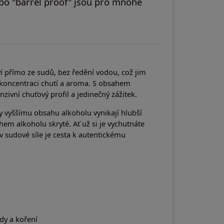
ebo "barrel proof" jsou pro mnohé
í přímo ze sudů, bez ředění vodou, což jim
oncentraci chutí a aroma. S obsahem
zivní chuťový profil a jedinečný zážitek.
ky vyššímu obsahu alkoholu vynikají hlubší
ahem alkoholu skryté. Ať už si je vychutnáte
v sudové síle je cesta k autentickému
dy a koření