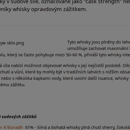
ky v sudové síle, označované jako "cask strength" n
vníky whisky opravdovým zážitkem.
Tyto whisky jsou plněny do lahv
umožňuje zachovat maximální k
lu, který se často pohybuje mezi 50–60 %, přináší tyto whisky inten
 síla nabízí možnost objevovat whisky v její nejčistší podobě. Dí
 chutí a vůní, které by mohly být v tradičních lahvích s nižším obs
nebo s několika kapkami vody, které uvolní další nuance, whisky 
kému zážitku.
0 sudových zážitků
ur A´Bunadh
61% - Silná a bohatá whisky plná chutí sherry, čokolá