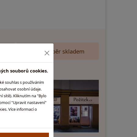
hop
Velký výběr skladem
ných souborů cookies.
aké souhlas s používáním
 Praze
y Shop
obsahovat osobní údaje.
Praha 6
 sítě). Kliknutím na "Bylo
t mapu
omocí "Upravit nastavení"
es. Více informací o
í doba:
 - 15:00
0 - 15:00
 Zavřeno